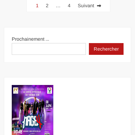
Pagination
1
2
…
4
Suivant
des
publications
Prochainement ...
Rechercher