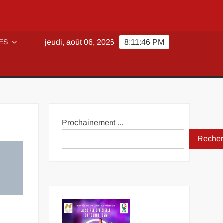
ES
jeudi, août 06, 2026
8:11:47 PM
Prochainement ...
Recher