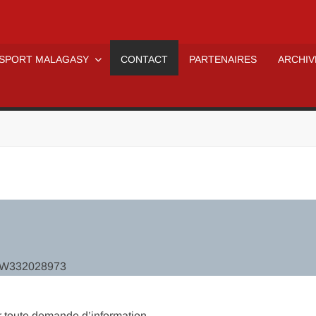
 SPORT MALAGASY
CONTACT
PARTENAIRES
ARCHIV
 N°W332028973
r toute demande d’information.